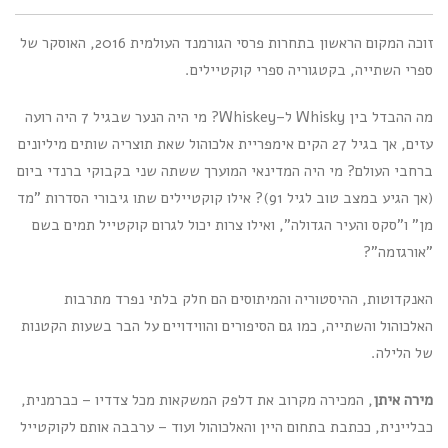
זוכה המקום הראשון בתחרות פרסי הגורמנד העולמית 2016, האוסקר של
ספרי השתייה, בקטגוריה ספרי קוקטיילים.
מה ההבדל בין Whisky ל–Whiskey? מי היה הנער שבגיל 7 היה רועה
עזים, אך בגיל 27 הקים אימפריית אלכוהול שאת תוצריה שותים מיליונים
ברחבי העולם? מי היה המדינאי המוערך ששתה שני בקבוקי ברנדי ביום
(אך הגיע במצב טוב לגיל 91)? אילו קוקטיילים שתו גיבורי הסדרות "מד
מן" ו"סקס והעיר הגדולה", ואילו צרות יכול לגרום קוקטייל תמים בשם
"אורגזמה"?
האנקדוטות, ההיסטוריה והמיתוסים הם חלק בלתי נפרד מתרבות
האלכוהול והשתייה, כמו גם הסיפורים והווידויים על הבר בשעות הקטנות
של הלילה.
מירה איתן
, המכירה מקרוב את דלפק המשקאות מכל צדדיו – כברמנית,
כבליינית, ככתבת בתחום היין והאלכוהול ועוד – ערבבה אותם לקוקטייל