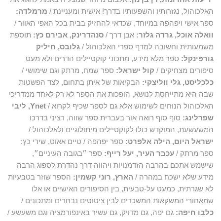
האלכוהול, נגזרותיו והשפעותיו בדרך! אישית ומעניינת /
מרמלדה:
ספר אישי ויפהפה במיוחד, שכדאי להחזיק בבית בכל האפי האוור /
וואלה אוכל, גרדה גלזר:
אבן דרך /
סנהדרינק, אבירם כץ:
תוספת
משמעותית וחשובה למדף ספרי האלכוהול /
גלובס, חיליק
גורפינקל:
ספר מלא מידע, מתכוני קוקטיילים הדרים ולא מעט
סיפורים מצחיקים /
קול ישראל:
ספר שמח, מרתק וגם שימושי /
כלכליסט, גלי ווליצקי:
הבקיאות של איתן בתחום, לצד הפשטות
שבה היא מתייחסת לנושא, הופכות את הספר לא רק לאחד ממדריכי
האלכוהול הנוחים לשימוש אלא גם לספר שכיף לקרוא /
Ynet, ליבי
שפרלינג:
סוף סוף רואה אור בעברית ספר שווה, רציני בדרכו
המשעשעת, המוקדש כולו לקוקטיילים מיתולוגיים ולאלכוהול /
ישראל היום, הילה אלפרט:
ספר יפהפה / טיים אאוט, שירי כץ:
ספר מרתק /
עכבר העיר, יעל רייף:
ספר ״בגובה העיניים״,
שישמש אתכם בהרבה הזדמנויות ויהווה דרך נהדרת לספוג הרבה
מידע שלא ישכח במהרה /
הארץ, רוני קשמין:
הספר שוזר בטבעיות
לא שגרתית, כמעט על-טבעית, בין הסיפורים האישיים או אלו
שמאחורי המשקאות המשכרים לבין ציטוטים נבחרים ומתכונים /
כלבו חיפה:
גם יפה, גם מדויק, גם עשיר באינפורמציה וגם משעשע /