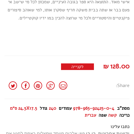
אישי מאוד. התוצאה היא ספר בגובה העיניים, שמכוון לכל מי שישב אי
פעם בבר או שתה בבית משקה חריף שסקרן אותו, למי שאוהב סיפורים
פיקנטיים והיסטוריים ולכל מי שרוצה להכין במו ידיו קוקטיילים.
₪
128.00
לקנייה
Share:
מסת"ב
978-965-92425-0-4
עמודים
240
גודל
24.5X17.5 ס״מ
כריכה
קשה
שפה
עברית
כתבו עלינו
ידיעות אחרונות, רן בן נון:
אלבום מיוחד שמצליח באמת לחגוג את