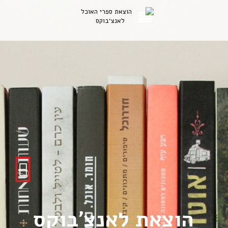
הוצאת לאנצ’בוקס