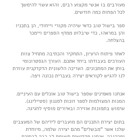
מעורבים בו אנשי מקצוע רבים, והוא עשוי להימשך
לכל הפחות כמה חודשים.
ספר בישול טוב כדאי שיהיה מקורי וייחודי, הן בתכניו
והן במראהו, כדי שיבלוט ממדף הספרים ויימכר
בהצלחה.
לאחר פיתוח הרעיון, התחקיר והכתיבה מתחיל צוות
העורכים בעבודתו ביחד אתכם. העורך הגסטרונומי
בוחן את המתכונים. העריכה הלשונית הדקדקנית עוזרת
לנו להגיש לקוראים יצירה בעברית נכונה ויפה.
אנחנו מאמינים שספר בישול טוב אוכלים עם העיניים.
המנות המצולמות לספר זוכות לסגנוּן (סטיילינג).
שימוש בתמונות אווירה ובאיורים מוסיף לחגיגה.
בתום יצירת התכנים הם מועברים לידיהם של המעצבים
שלנו אשר “מבשלים” מהם יצירה שלמה, מיוחדת
ומרהיבה. אנחנו מקדישים תשומת לב רבה לבחירת