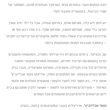
זוכה המקום השני בתחרות פרסי הגורמנד העולמית 2016, האוסקר של
ספרי הבישול, בקטגוריה מטבח יהודי.
יש חתן ויש כלה, סגרתם אולם, בחרתם שמלה, אבל כל ילד יודע שאין
חגיגה בלי עוגה. אמרתם חתונה, אמרתם אוכל: בין שזה רבע עוף או
סרדינים נשואים ובין שאלה נתחי סלמון אלגנטיים של קייטרינג יוקרתי
– בחתונה מככבות המנות המושקעות ביותר.
גם, ובעיקר, בימים שבהם לא היו שירותי הסעדה, והמשפחה והשכנים
הכינו בעצמם את הכיבוד לאירוע, התפתחו מסורות ומתכוני חתונה
מיוחדים לכל עדה וקהילה, מטורקיה, ממרוקו ומאיטליה, מבני ברק
ומהקיבוצים שבעמק. את המתכונים האלה, שליקטו נעמי אבליוביץ׳
ועופר ורדי, בא הספר הזה לתעד ולשמר: מטעמים המלווים את טקסי
האיחוד – משידוכים ואירוסים עד לחופה – ואפשר להכין אותם גם בבית
ליום הנישואים ולימים טובים ומשמחים מכל הסוגים.
נעמי אבליוביץ'
, אדריכלית בעבר וגסטרונומית בהווה, בוגרת