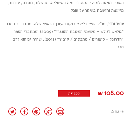
האוניברסיטה למדעי הגסטרונומיה באיטליה. מבשלת, כותבת, עורכת,
מייעצת וחושבת בעיקר על אוכל.
עופר ורדי
, מו"ל הוצאת לאנצ'בוקס והעורך הראשי שלה. מחבר רב המכר
״גולאש לגולש – מטעמי המטבח ההונגרי״ (2009) וממחברי הספר
״חדרוכל – סיפורים / מתכונים / קיבוץ״ (2012), שהיה גם הוא לרב
מכר.
₪
108.00
לקנייה
Share: