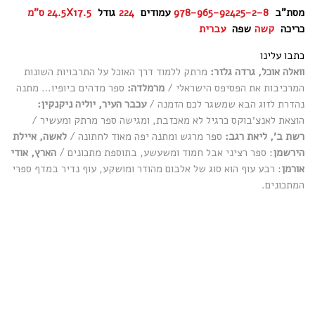
מסת"ב
978-965-92425-2-8
עמודים
224
גודל
24.5X17.5 ס"מ
כריכה
קשה
שפה
עברית
כתבו עלינו
וואלה אוכל, גרדה גלזר:
מרתק ללמוד דרך האוכל על התרבויות השונות
המרכיבות את הפסיפס הישראלי /
מרמלדה:
ספר מדהים ביופיו… מתנה
נהדרת לזוג הבא שמשגר לכם הזמנה /
עכבר העיר, יוליה ניקנקין:
הוצאת לאנצ׳בוקס כרגיל לא מאכזבת, ומגישה ספר מרתק ומעשיר /
רשת ב׳, ליאת רגב:
ספר מרגש ומתנה יפה מאוד לחתונה /
לאשה, איילת
הירשמן
: ספר רציני אבל חמוד ומשעשע, בתוספת מתכונים /
הארץ, אודי
אורמן
: רבע עוף הוא סוג של אלבום מהודר ומושקע, עוף נדיר במדף ספרי
המתכונים.