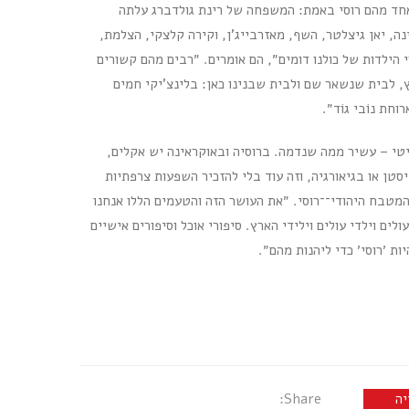
 אחד מהם רוסי באמת: המשפחה של רינת גולדברג עלתה
ה, יאן גיצלטר, השף, מאזרבייג'ן, וקירה קלצקי, הצלמת,
 הילדות של כולנו דומים״, הם אומרים. ״רבים מהם קשורים
, לבית שנשאר שם ולבית שבנינו כאן: בלינצ'יקי חמים
חת נוֹבי גוֹד״.
ייטי – עשיר ממה שנדמה. ברוסיה ובאוקראינה יש אקלים,
טן או בגיאורגיה, וזה עוד בלי להזכיר השפעות צרפתיות
מטבח היהודי־־רוסי. ״את העושר הזה והטעמים הללו אנחנו
לים וילדי עולים וילידי הארץ. סיפורי אוכל וסיפורים אישיים
ות ׳רוסי׳ כדי ליהנות מהם״.
יה
Share: