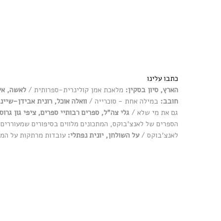
כתבו עלינו
הארץ, סיון בסקין
:
מלאכת אמן קולינרית-ספרותית /
לאשה, אי
חובב:
במילה אחת - סוכרייה /
וואלה אוכל, רונית אבידן-שיינ
גם את מי שלא /
גלי צה״ל, ספרים רבותיי ספרים, ציפי גון גרוס:
הספרים של לאנצ׳בוקס, המתכונים מלווים בסיפורים שמעוררים 
לאנצ׳בוקס /
על השולחן, יונית נפתלי:
עובדות מרתקות על המט