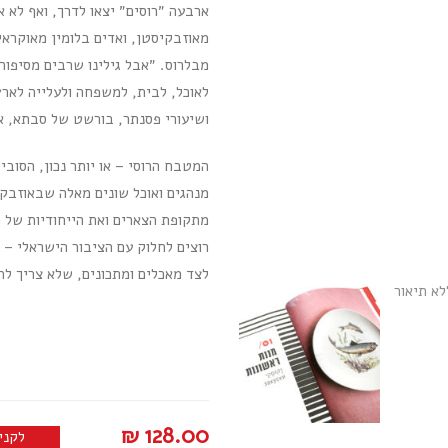
ארבעה ״רוסים״ יצאו לדרך, ואף לא
מאוזבקיסטן, ואדים בלומין מאוקראינ
מבלרוס. ״אבל גילינו שרבים מסיפורי
לאוכל, לבית, למשפחה ולעלייה לארץ
ושיעורי פסנתר, בורשט של סבתא, ארו
המטבח הרוסי – או יותר נכון, הסוב
מנהגים ואוכל שונים מאלה שבאוזבקיס
מתקופת הצארים ואת הייחודיות של ה
רוצים לחלוק עם הציבור הישראלי – עו
לצד מאכלים ומתכונים, שלא צריך להי
₪
128.00
לקני