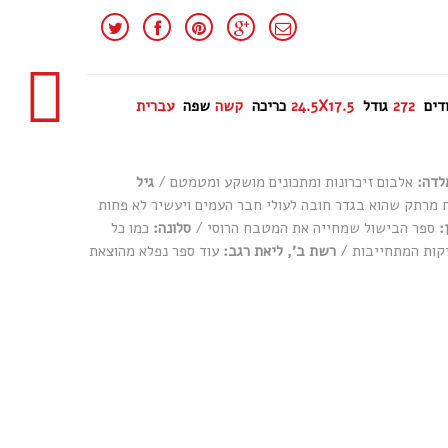
דים
272
גודל
24.5X17.5
כריכה
קשה
שפה
עברית
לדה:
אלבום זיכרונות ומתכונים מושקע ומטמטם /
גיל
מרתק שהוא בגדר חובה לעולי חבר העמים ויעשיר לא פחות
:
ספר הבישול שמחייה את המטבח הרוסי /
סלונה:
כמו כל
קות המתחייבות /
רשת ב׳, ליאת רגב:
עוד ספר נפלא מהוצאת