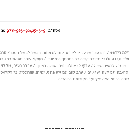
מסת"ב
978-965-92425-5-9
עמו
ילת הירשמן
:
זהו ספר שמעניין לקרוא אותו לא פחות מאשר לבשל ממנו /
מרמ
פלד וגרדה גלזר:
מדובר קודם כל במסמך היסטורי /
מאקו:
צוהר מפואר למטבח 
מומלץ לראש השנה /
ערוץ 2:
אחלה ספר, אחלה רעיון! /
עכבר העיר, טל לוין
תיאבון וגם קצת געגועים /
ערב טוב עם גיא פינס, עמית אהרונסון:
כל הקלאסי
בח הרוסי המושמץ ועל מקורותיו הזוהרים