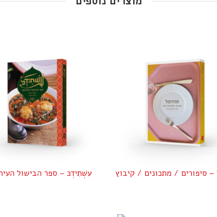
מוצרים נוספים
מנת היום
עשְׁתִידְכּ – ספר הבישול העיראקי